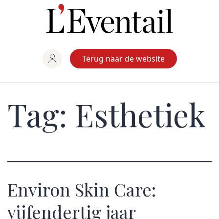
Ga
naar
de
inhoud
Terug naar de website
Tag:
Esthetiek
Environ Skin Care:
vijfendertig jaar