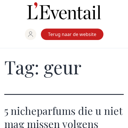
Ga
naar
de
inhoud
Terug naar de website
Tag:
geur
5 nicheparfums die u niet
mag missen volgens