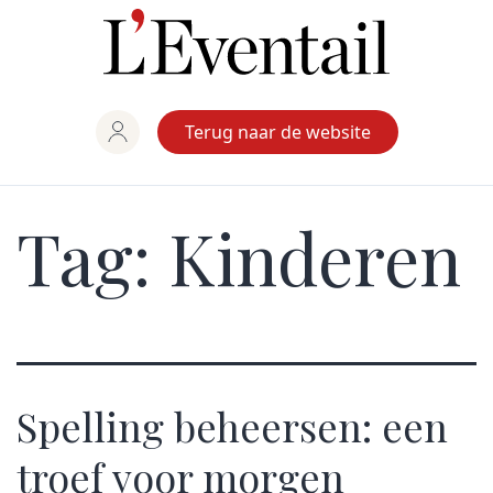
Ga
naar
de
inhoud
Terug naar de website
Tag:
Kinderen
Spelling beheersen: een
troef voor morgen