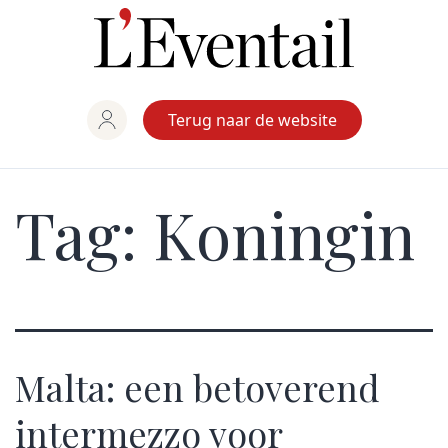
Ga
naar
de
inhoud
Terug naar de website
Tag:
Koningin
Malta: een betoverend
intermezzo voor