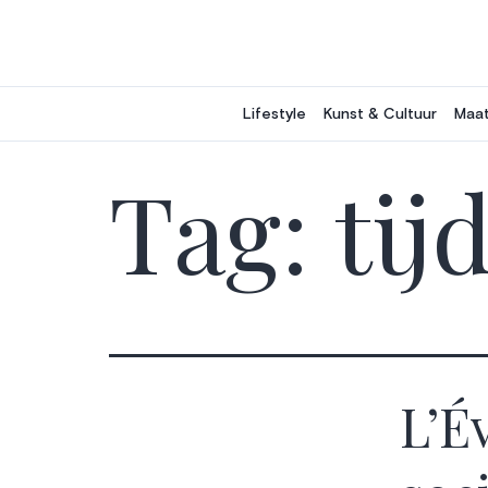
Ga
naar
de
inhoud
Lifestyle
Kunst & Cultuur
Maat
Tag:
tij
L’É