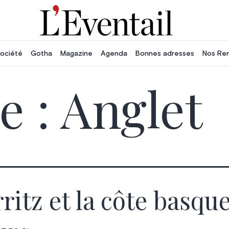
ociété
Gotha
Magazine
Agenda
Bonnes adresses
Nos Re
e :
Anglet
rritz et la côte basqu