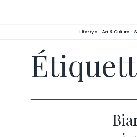
Aller
au
contenu
Lifestyle
Art & Culture
S
Étiquett
Bia