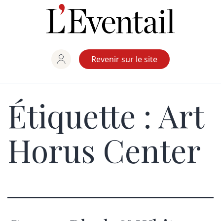
Aller
au
contenu
Revenir sur le site
Étiquette :
Art
Horus Center