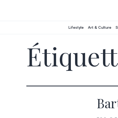
Aller
au
contenu
Lifestyle
Art & Culture
S
Étiquett
Bar