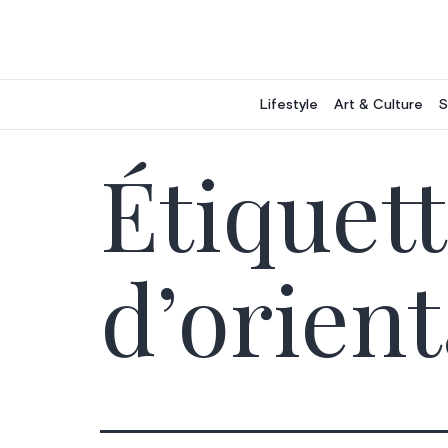
Aller
au
contenu
Lifestyle
Art & Culture
S
Étiquett
d’orient