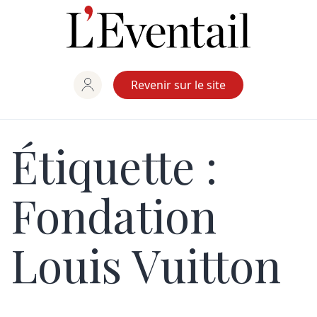
Aller
au
contenu
Revenir sur le site
Étiquette :
Fondation
Louis Vuitton