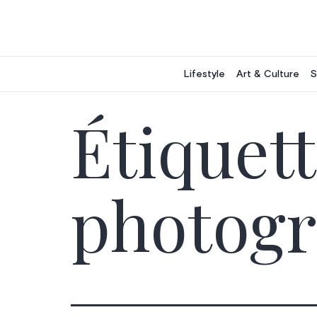
Aller
au
contenu
Lifestyle
Art & Culture
S
Étiquett
photogr