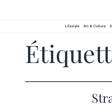
Aller
au
contenu
Lifestyle
Art & Culture
S
Étiquett
Str