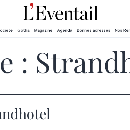
ociété
Gotha
Magazine
Agenda
Bonnes adresses
Nos Re
e :
Strandh
andhotel